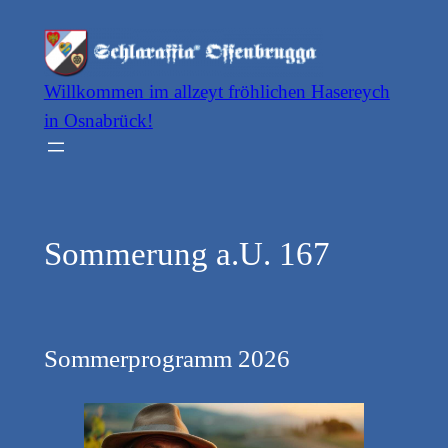
Zum
Inhalt
springen
Willkommen im allzeyt fröhlichen Hasereych
in Osnabrück!
Sommerung a.U. 167
Sommerprogramm 2026